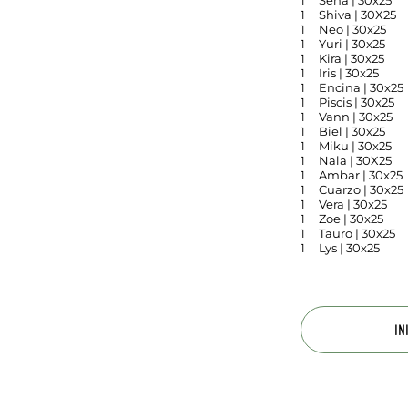
1
Sena | 30x25
1
Shiva | 30X25
1
Neo | 30x25
1
Yuri | 30x25
1
Kira | 30x25
1
Iris | 30x25
1
Encina | 30x25
1
Piscis | 30x25
1
Vann | 30x25
1
Biel | 30x25
1
Miku | 30x25
1
Nala | 30X25
1
Ambar | 30x25
1
Cuarzo | 30x25
1
Vera | 30x25
1
Zoe | 30x25
1
Tauro | 30x25
1
Lys | 30x25
IN