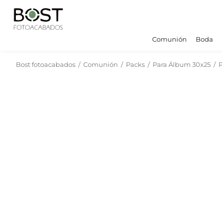
Comunión
Boda
Bost fotoacabados
/
Comunión
/
Packs
/
Para Álbum 30x25
/
P