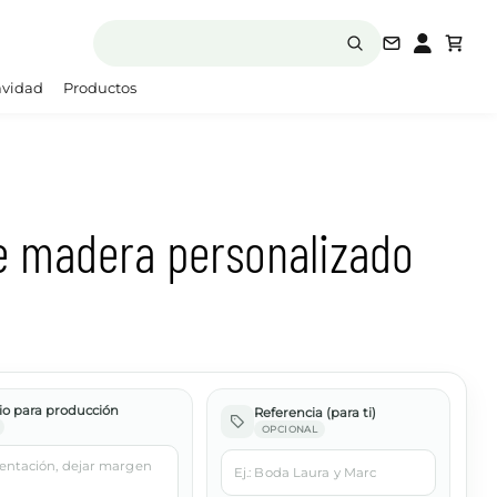
laboratori
vidad
Productos
e madera personalizado
o para producción
Referencia (para ti)
OPCIONAL