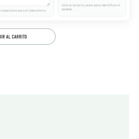
Solo la verás tú; úsala para identificar el
pedido.
 especiales para el laboratorio.
DIR AL CARRITO