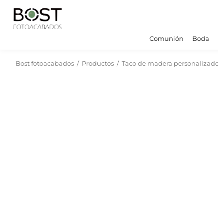
Comunión
Boda
Bost fotoacabados
/
Productos
/
Taco de madera personalizad