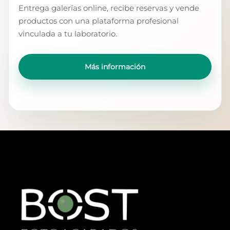
Entrega galerías online, recibe reservas y vende
productos con una plataforma profesional
vinculada a tu laboratorio.
Más información