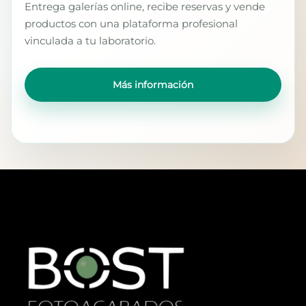
Entrega galerías online, recibe reservas y vende
productos con una plataforma profesional
vinculada a tu laboratorio.
Más información