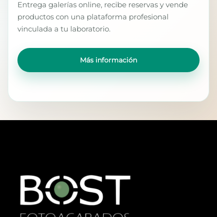
Entrega galerías online, recibe reservas y vende
productos con una plataforma profesional
vinculada a tu laboratorio.
Más información