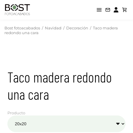
Bost fotoacabados
/
Navidad
/
Decoración
/
Taco madera
redondo una cara
Taco madera redondo
una cara
Producto