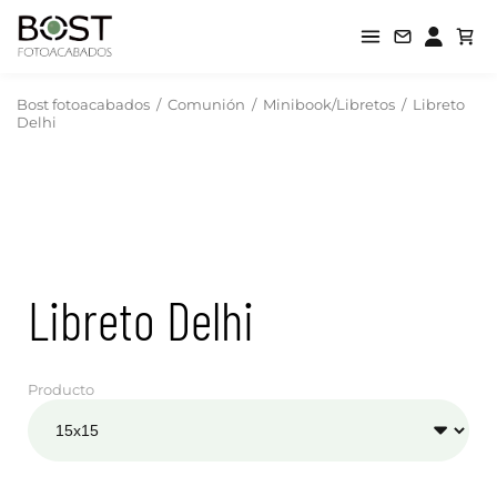
Bost fotoacabados
/
Comunión
/
Minibook/Libretos
/
Libreto
Delhi
Libreto Delhi
Producto