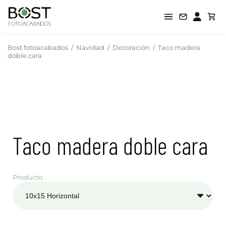
Bost fotoacabados
/
Navidad
/
Decoración
/
Taco madera
doble cara
Taco madera doble cara
Producto