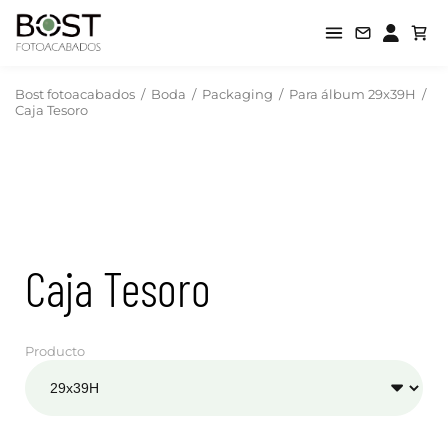
Bost fotoacabados
/
Boda
/
Packaging
/
Para álbum 29x39H
/
Caja Tesoro
Caja Tesoro
Producto