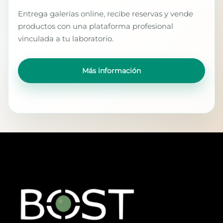
Entrega galerías online, recibe reservas y vende
productos con una plataforma profesional
vinculada a tu laboratorio.
Más información