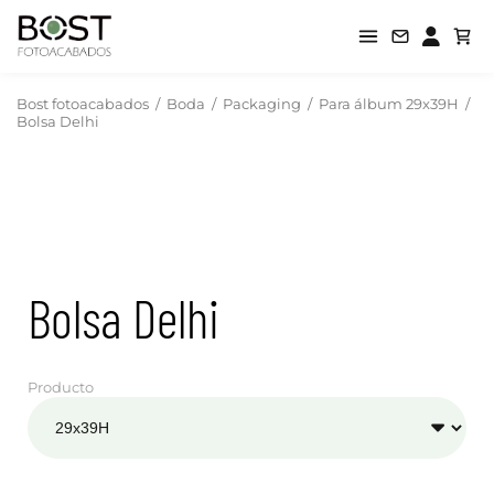
Bost fotoacabados
/
Boda
/
Packaging
/
Para álbum 29x39H
/
Bolsa Delhi
Bolsa Delhi
Producto