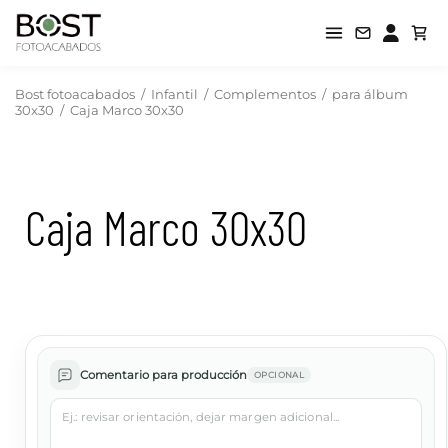
Bost fotoacabados
/
Infantil
/
Complementos
/
para álbum
30x30
/
Caja Marco 30x30
Caja Marco 30x30
Comentario para producción
OPCIONAL