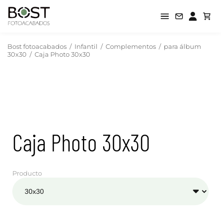
Bost fotoacabados
/
Infantil
/
Complementos
/
para álbum
30x30
/
Caja Photo 30x30
Caja Photo 30x30
Producto