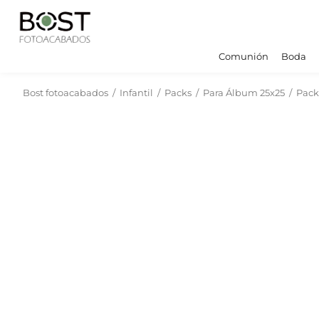
Comunión
Boda
Bost fotoacabados
/
Infantil
/
Packs
/
Para Álbum 25x25
/
Pack