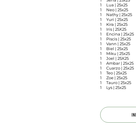
1
Sena | 25x25
1
Lua | 25x25
1
Neo | 25x25
1
Nathy | 25x25
1
Yuri | 25x25
1
Kira | 25x25
1
Iris | 25X25
1
Encina | 25x25
1
Piscis | 25x25
1
Vann | 25x25
1
Biel | 25x25
1
Miku | 25x25
1
Joel | 25X25
1
Ambar | 25x25
1
Cuarzo | 25x25
1
Teo | 25x25
1
Zoe | 25x25
1
Tauro | 25x25
1
Lys | 25x25
IN