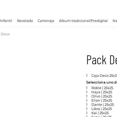
Infantil
Revelado
Cartonaje
Álbum tradicional/Predigital
Na
 Deco
Pack D
1
Caja Deco 25x25
Selecciona uno de
1
Roble | 25x25
1
Haya | 25x25
1
Olivo | 25x25
1
Elian | 25x25
1
Dante | 25x25
1
Libra | 25x25
1
Kai | 25x25