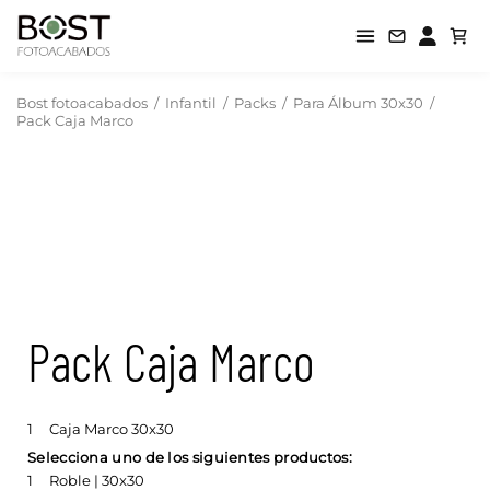
Bost fotoacabados
/
Infantil
/
Packs
/
Para Álbum 30x30
/
Pack Caja Marco
Pack Caja Marco
1
Caja Marco 30x30
Selecciona uno de los siguientes productos:
1
Roble | 30x30