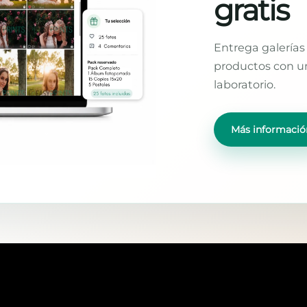
gratis
Entrega galerías 
productos con un
laboratorio.
Más informació