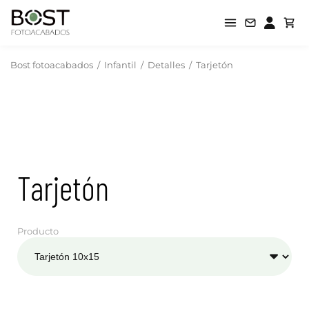
Bost fotoacabados
/
Infantil
/
Detalles
/
Tarjetón
Tarjetón
Producto