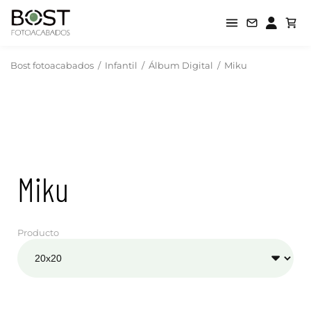
Bost fotoacabados
/
Infantil
/
Álbum Digital
/
Miku
Miku
Producto