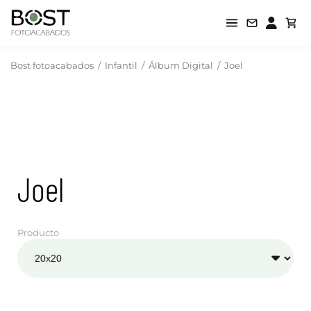
Bost fotoacabados
/
Infantil
/
Álbum Digital
/
Joel
Joel
Producto