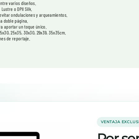
entre varios diseños.
Lustre o DPII Silk.
 evitar ondulaciones y arqueamientos.
la doble página.
ra aportar un toque único.
25x30, 25x35, 30x30, 29x39, 35x35cm.
nes de reportaje.
VENTAJA EXCLUS
Por ser