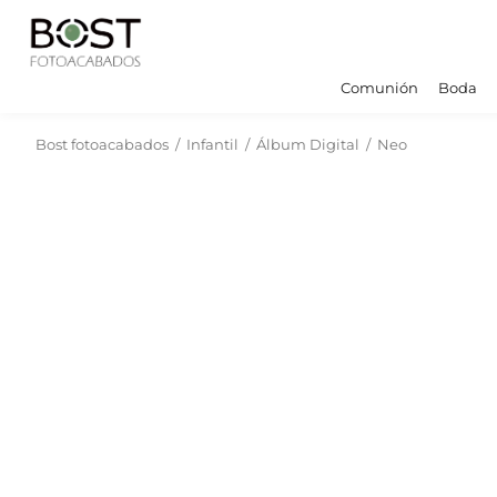
Comunión
Boda
Bost fotoacabados
/
Infantil
/
Álbum Digital
/
Neo