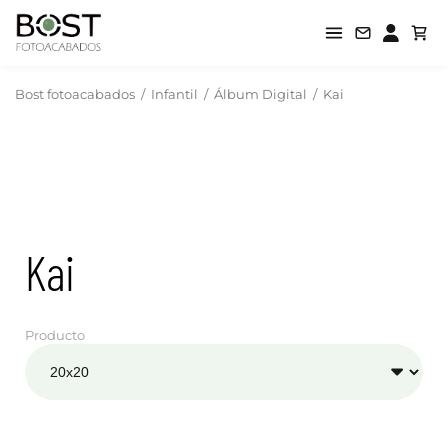
Bost fotoacabados
/
Infantil
/
Álbum Digital
/
Kai
Kai
Producto