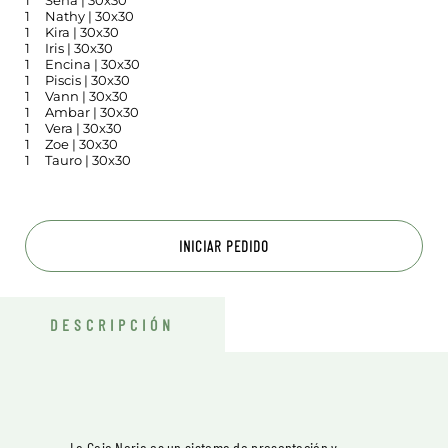
1
Sena | 30x30
1
Nathy | 30x30
1
Kira | 30x30
1
Iris | 30x30
1
Encina | 30x30
1
Piscis | 30x30
1
Vann | 30x30
1
Ambar | 30x30
1
Vera | 30x30
1
Zoe | 30x30
1
Tauro | 30x30
INICIAR PEDIDO
DESCRIPCIÓN
La Caja Noria es un sistema de presentación y