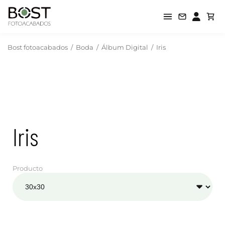
Bost fotoacabados
/
Boda
/
Álbum Digital
/
Iris
Iris
Producto