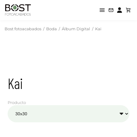
Bost fotoacabados
/
Boda
/
Álbum Digital
/
Kai
Kai
Producto