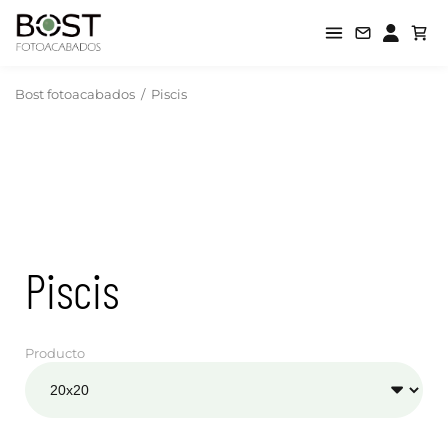
Bost fotoacabados
/
Piscis
Piscis
Producto