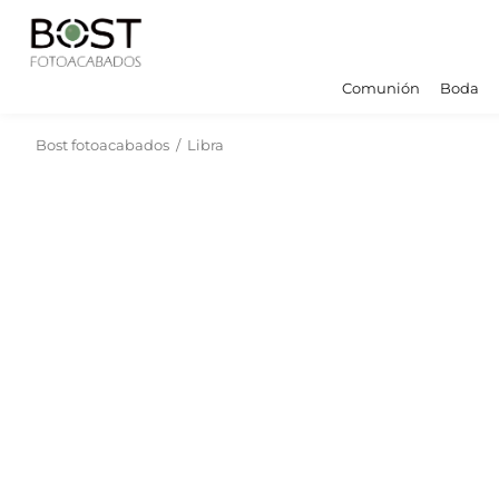
Comunión
Boda
Bost fotoacabados
/
Libra