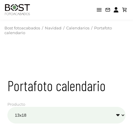
Bost fotoacabados
/
Navidad
/
Calendarios
/
Portafoto
calendario
Portafoto calendario
Producto