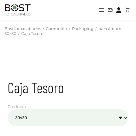
Bost fotoacabados
/
Comunión
/
Packaging
/
para álbum
30x30
/
Caja Tesoro
Caja Tesoro
Producto