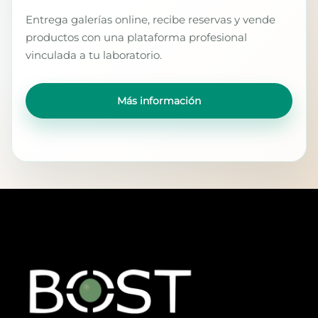
Entrega galerías online, recibe reservas y vende
productos con una plataforma profesional
vinculada a tu laboratorio.
Más información