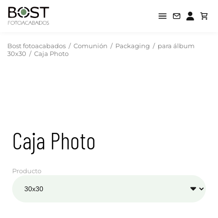
Bost fotoacabados
/
Comunión
/
Packaging
/
para álbum
30x30
/
Caja Photo
Caja Photo
Producto