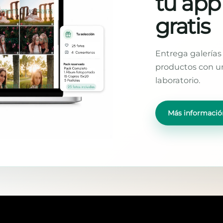
tu app
gratis
Entrega galerías 
productos con un
laboratorio.
Más informació