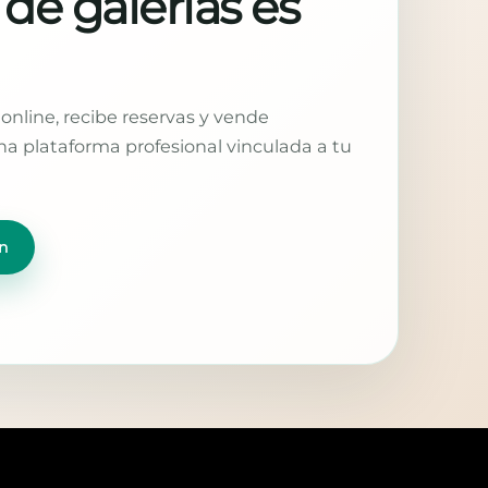
 de galerías es
online, recibe reservas y vende
a plataforma profesional vinculada a tu
n