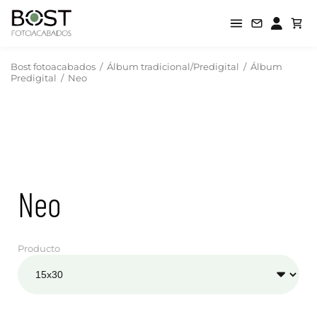
Bost fotoacabados
/
Álbum tradicional/Predigital
/
Álbum
Predigital
/
Neo
Neo
Producto