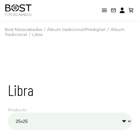
Bost fotoacabados
/
Álbum tradicional/Predigital
/
Álbum
Tradicional
/
Libra
Libra
Producto