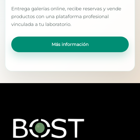
Entrega galerías online, recibe reservas y vende
productos con una plataforma profesional
vinculada a tu laboratorio.
Más información