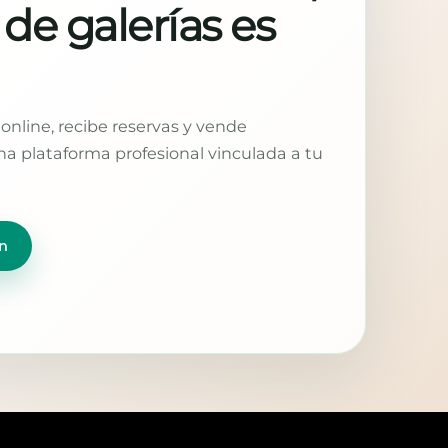
 de galerías es
online, recibe reservas y vende
a plataforma profesional vinculada a tu
n