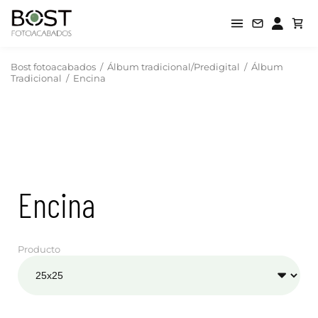
Bost fotoacabados
/
Álbum tradicional/Predigital
/
Álbum
Tradicional
/
Encina
Encina
Producto