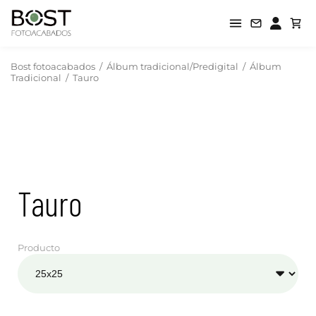
Bost fotoacabados
/
Álbum tradicional/Predigital
/
Álbum
Tradicional
/
Tauro
Tauro
Producto