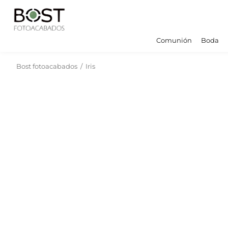
Comunión
Boda
Bost fotoacabados
/
Iris