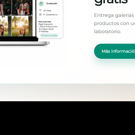
Entrega galerías 
productos con un
laboratorio.
Más informació