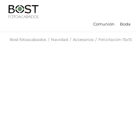
Comunión
Boda
Bost fotoacabados
/
Navidad
/
Accesorios
/
Felicitación 15x15