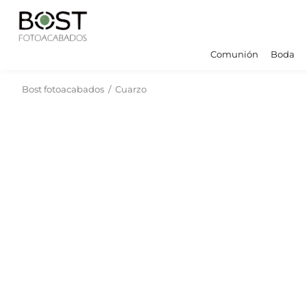
Comunión
Boda
Bost fotoacabados
/
Cuarzo