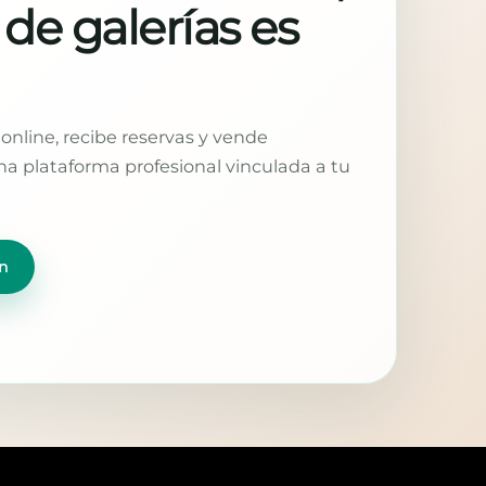
 de galerías es
online, recibe reservas y vende
a plataforma profesional vinculada a tu
n