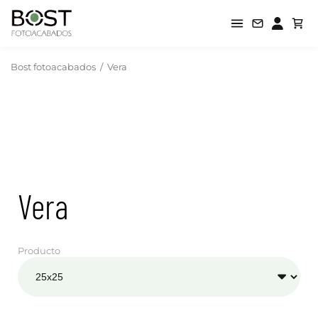
Bost fotoacabados
/
Vera
Vera
Producto