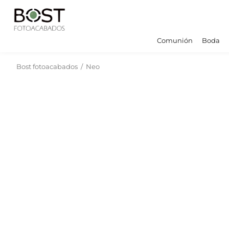
Comunión
Boda
Bost fotoacabados
/
Neo