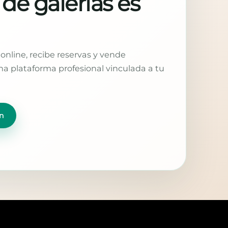
 de galerías es
online, recibe reservas y vende
a plataforma profesional vinculada a tu
n