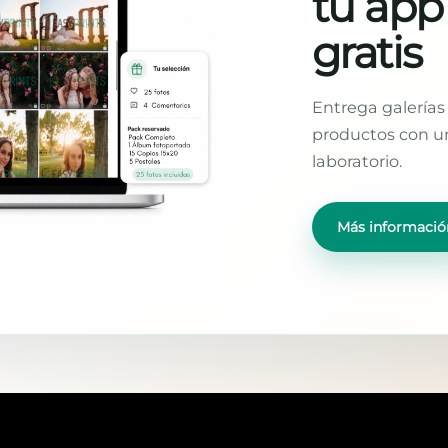
tu app
gratis
Entrega galerías 
productos con un
laboratorio.
Más informació