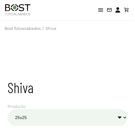
Bost fotoacabados
/
Shiva
Shiva
Producto