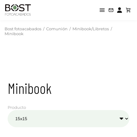
Bost fotoacabados
/
Comunión
/
Minibook/Libretos
/
Minibook
Minibook
Producto