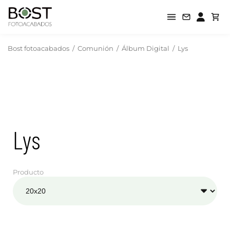
Bost fotoacabados
/
Comunión
/
Álbum Digital
/
Lys
Lys
Producto