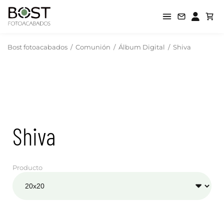
Bost fotoacabados
/
Comunión
/
Álbum Digital
/
Shiva
Shiva
Producto