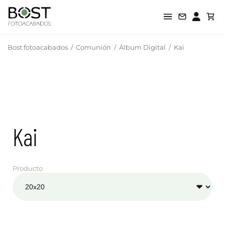
Bost fotoacabados
/
Comunión
/
Álbum Digital
/
Kai
Kai
Producto