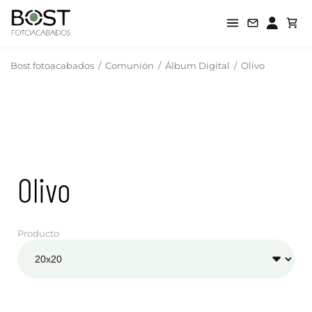
Bost fotoacabados
/
Comunión
/
Álbum Digital
/
Olivo
Olivo
Producto