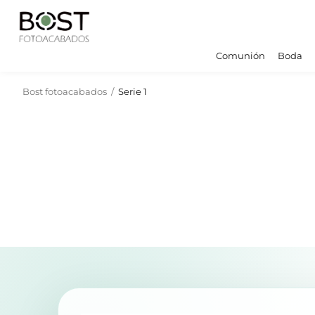
Comunión
Boda
Bost fotoacabados
/
Serie 1