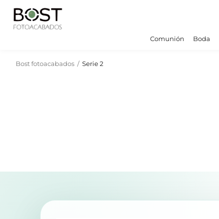
Comunión
Boda
Bost fotoacabados
/
Serie 2