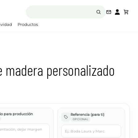
laboratori
vidad
Productos
e madera personalizado
o para producción
Referencia (para ti)
OPCIONAL