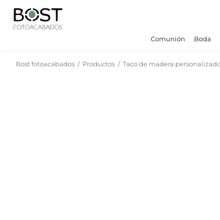
Comunión
Boda
Bost fotoacabados
/
Productos
/
Taco de madera personalizad