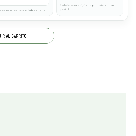
Solo la verás tú; úsala para identificar el
pedido.
 especiales para el laboratorio.
DIR AL CARRITO