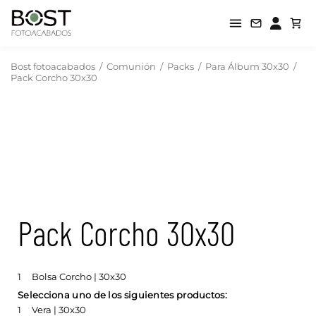
Bost fotoacabados
/
Comunión
/
Packs
/
Para Álbum 30x30
/
Pack Corcho 30x30
Pack Corcho 30x30
1
Bolsa Corcho | 30x30
Selecciona uno de los siguientes productos:
1
Vera | 30x30