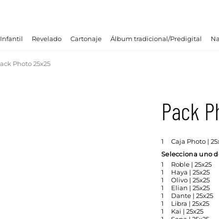
Infantil
Revelado
Cartonaje
Álbum tradicional/Predigital
Na
ack Photo 25x25
Pack P
1
Caja Photo | 25
Selecciona uno de
1
Roble | 25x25
1
Haya | 25x25
1
Olivo | 25x25
1
Elian | 25x25
1
Dante | 25x25
1
Libra | 25x25
1
Kai | 25x25