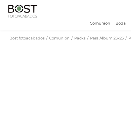
Comunión
Boda
Bost fotoacabados
/
Comunión
/
Packs
/
Para Álbum 25x25
/
P