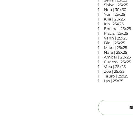
1
Sena | 25x25
1
Shiva | 25x25
1
Neo | 30x30
1
Yuri | 25x25
1
Kira | 25x25
1
Iris | 25X25
1
Encina | 25x25
1
Piscis | 25x25
1
Vann | 25x25
1
Biel | 25x25
1
Miku | 25x25
1
Nala | 25X25
1
Ambar | 25x25
1
Cuarzo | 25x25
1
Vera | 25x25
1
Zoe | 25x25
1
Tauro | 25x25
1
Lys | 25x25
IN